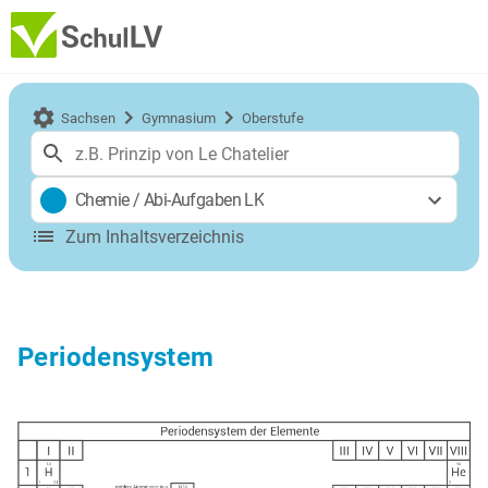
Sachsen
Gymnasium
Oberstufe
Chemie
/
Abi-Aufgaben LK
Zum Inhaltsverzeichnis
Periodensystem