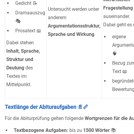
Gedicht 📝
Fragestellung
Untersucht werden unter
Dramaauszug
auseinander.
anderem
🎭
Dabei geht es
Argumentationsstruktur,
Prosatext 📖
Sprache und Wirkung
.
eigene
Dabei stehen
Argumenta
Inhalt, Sprache,
🧠
Struktur und
Bezug zu
Deutung
des
Text 📖
Textes im
begründet
Mittelpunkt.
Bewertung
Textlänge der Abituraufgaben 📄📏
Für die Abiturprüfung gelten folgende
Wortgrenzen für die A
Textbezogene Aufgaben:
bis zu
1500 Wörter
📚