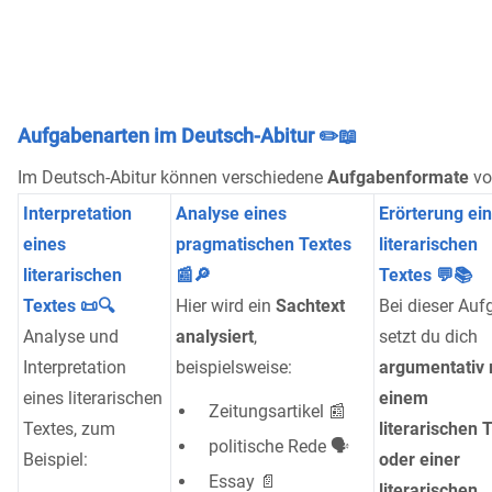
Aufgabenarten im Deutsch-Abitur ✏️📖
Im Deutsch-Abitur können verschiedene
Aufgabenformate
vo
Interpretation
Analyse eines
Erörterung ei
eines
pragmatischen Textes
literarischen
literarischen
📰🔎
Textes 💬📚
Textes 📜🔍
Hier wird ein
Sachtext
Bei dieser Auf
Analyse und
analysiert
,
setzt du dich
Interpretation
beispielsweise:
argumentativ 
eines literarischen
einem
Zeitungsartikel 📰
Textes, zum
literarischen 
politische Rede 🗣️
Beispiel:
oder einer
Essay 📄
literarischen