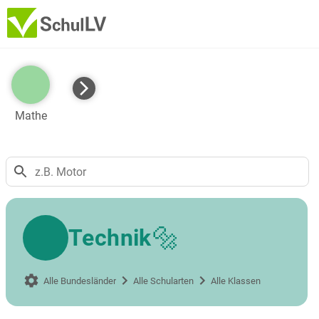
Mathe
🔩
Technik
Alle Bundesländer
Alle Schularten
Alle Klassen