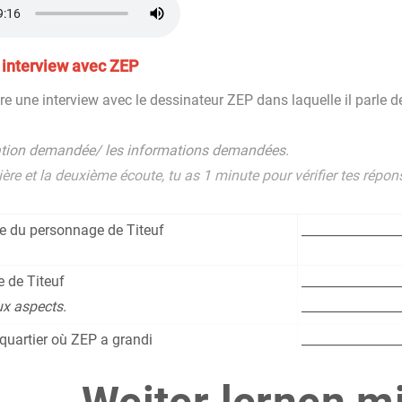
 interview avec ZEP
e une interview avec le dessinateur ZEP dans laquelle il parle de 
ation demandée/ les informations demandées.
ère et la deuxième écoute, tu as 1 minute pour vérifier tes répon
e du personnage de Titeuf
________________
 de Titeuf
________________
x aspects.
________________
quartier où ZEP a grandi
________________
rigine de ZEP
________________