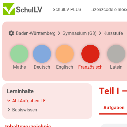
SchulLV-PLUS
Lizenzcode einlös
Baden-Württemberg
Gymnasium (G8)
Kursstufe
Mathe
Deutsch
Englisch
Französisch
Latein
Teil I
Lerninhalte
Abi-Aufgaben LF
Aufgaben
Basiswissen
Inhaltsverzeichnis