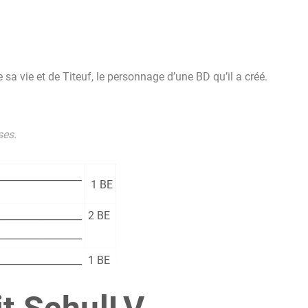
sa vie et de Titeuf, le personnage d’une BD qu’il a créé.
ses.
_________________
1 BE
_________________
2 BE
_________________
_________________
1 BE
_________________
1 BE