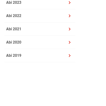
5
Niveau s
Abi 2023
6
Rôle do
Abi 2022
7
Réaction
8
Public à
Abi 2021
9
Pour ZEP
Abi 2020
Abi 2019
Sujet 2: Le 
Tu vas entendr
pour enfants.
Coche la bonn
Après la premi