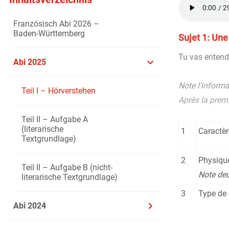
Französisch Abi 2026 –
Baden-Württemberg
Sujet 1: Une
Tu vas entendr
Abi 2025
Note l’inform
Teil I – Hörverstehen
Après la premi
Teil II – Aufgabe A
(literarische
1
Caractèr
Textgrundlage)
2
Physique
Teil II – Aufgabe B (nicht-
Note deu
literarische Textgrundlage)
3
Type de 
Abi 2024
4
Pays d’o