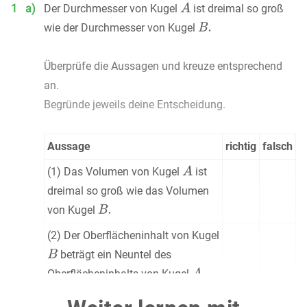
1
a)
Der Durchmesser von Kugel
ist dreimal so groß
wie der Durchmesser von Kugel
Überprüfe die Aussagen und kreuze entsprechend
an.
Begründe jeweils deine Entscheidung.
Aussage
richtig
falsch
(1) Das Volumen von Kugel
ist
dreimal so groß wie das Volumen
von Kugel
(2) Der Oberflächeninhalt von Kugel
beträgt ein Neuntel des
Oberflächeninhalts von Kugel
(3) Die Hälfte des Durchmessers