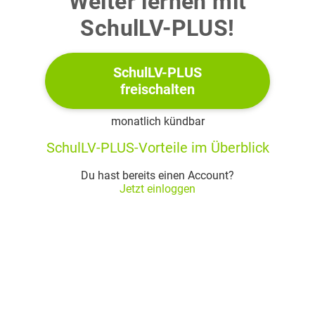
Weiter lernen mit
von Kugel
entspricht dem
SchulLV-PLUS!
dreifachen Radius von Kugel
SchulLV-PLUS
Folgende Verhältnisgleichung ist gegeben:
freischalten
monatlich kündbar
SchulLV-PLUS-Vorteile im Überblick
Beschrifte die Strahlensatzfigur so, dass diese zur
Du hast bereits einen Account?
Verhältnisgleichung passt.
Jetzt einloggen