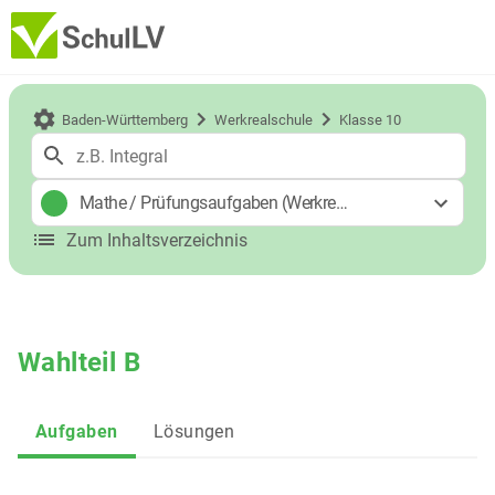
Baden-Württemberg
Werkrealschule
Klasse 10
Mathe
/
Prüfungsaufgaben (Werkrealschulabschluss)
Zum Inhaltsverzeichnis
Wahlteil B
Aufgaben
Lösungen