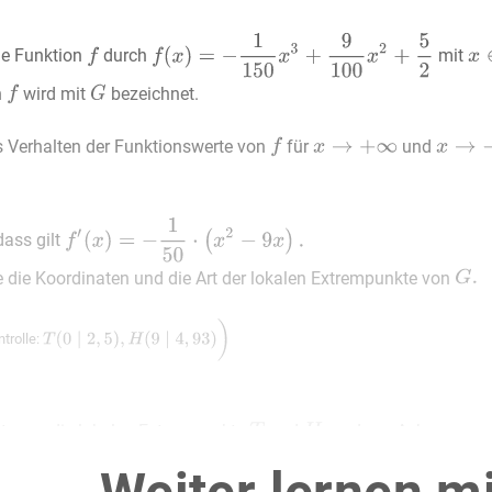
ie Funktion
durch
mit
n
wird mit
bezeichnet.
s Verhalten der Funktionswerte von
für
und
dass gilt
e die Koordinaten und die Art der lokalen Extrempunkte von
ntrolle:
lt man die lokalen Extrempunkte
und
an der
-Achse, so e
e Koordinaten der Punkte
und
an.