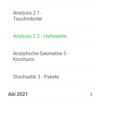
Begrün
Analysis 2.1 -
Tauchroboter
d)
Berech
Analysis 2.2 - Haltestelle
e)
Begrün
Analytische Geometrie 3 -
Kirchturm
Stochastik 3 - Pakete
Abi 2021
f)
Begrün
In der Abbildu
in den „Gärt