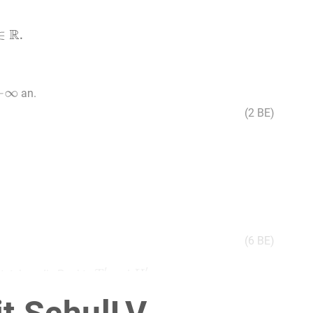
an.
(2 BE)
(6 BE)
ntstehen die Punkte
und