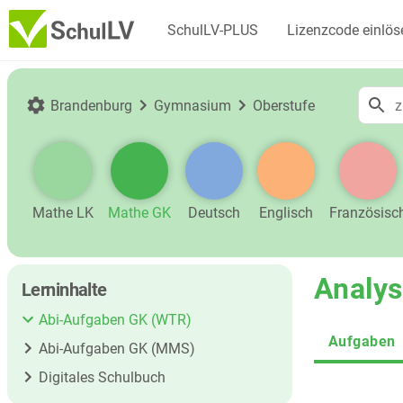
SchulLV-PLUS
Lizenzcode einlös
Brandenburg
Gymnasium
Oberstufe
Mathe LK
Mathe GK
Deutsch
Englisch
Französisc
Analysi
Lerninhalte
Abi-Aufgaben GK (WTR)
Aufgaben
Abi-Aufgaben GK (MMS)
Digitales Schulbuch