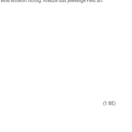
ine Antwort richtig. Kreuze das jeweilige Feld an.
(1 BE)