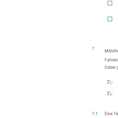


7
Mithil
Fahren
Dabei g
7.1
Eine T