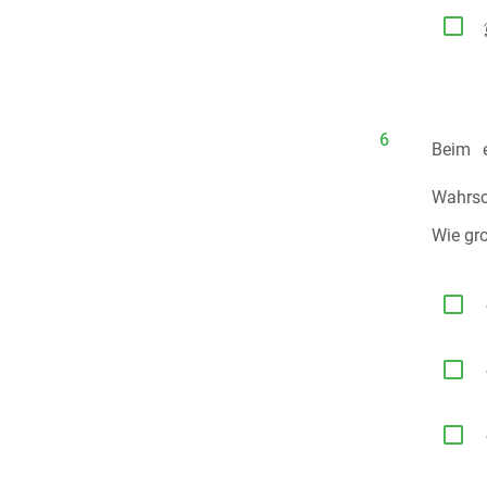

6
Beim e
Wahrsc
Wie gr


