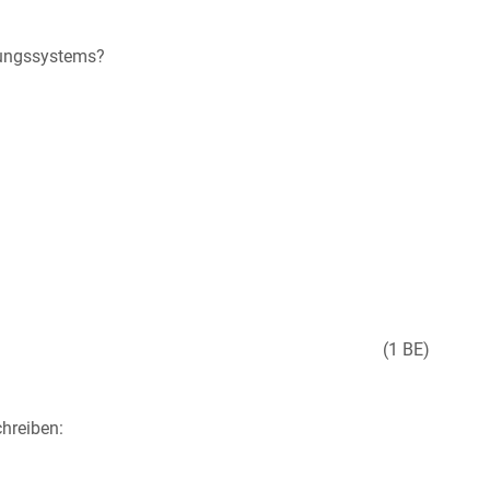
hungssystems?
(1 BE)
chreiben: