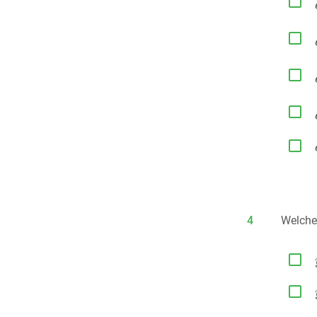





4
Welche

