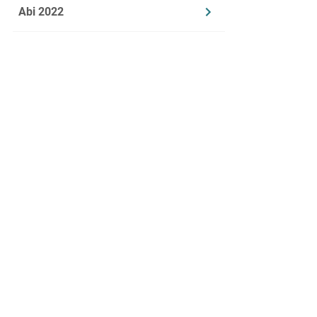
zeigt
Abi 2022
Spalt
Ord
Ordnu
Bestät
verwe
Besch
Spalt
1.3
Nun w
bleibt
Vergle
Überpr