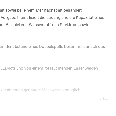
t sowie bei einem Mehrfachspalt behandelt.
Aufgabe thematisiert die Ladung und die Kapazität eines
am Beispiel von Wasserstoff das Spektrum sowie
ltmittenabstand eines Doppelspalts bestimmt, danach das
(LED-rot) und von einem rot leuchtenden Laser werden
nzexperimenten genauere Messwerte ermöglicht.
6 BE
es rot leuchtenden Lasers untersucht werden. Material 1c