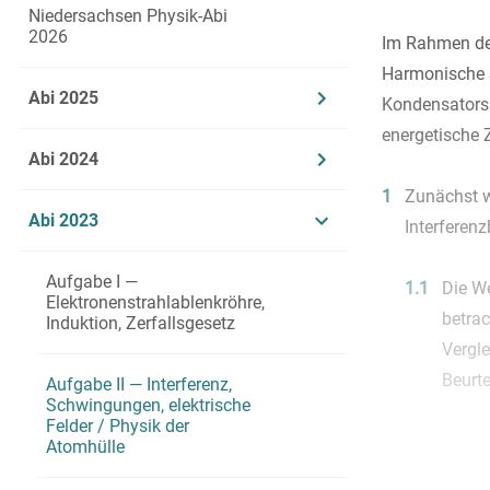
Niedersachsen Physik-Abi
2026
Im Rahmen der
Harmonische S
Abi 2025
Kondensators 
energetische
Abi 2024
1
Zunächst w
Abi 2023
Interferenz
Aufgabe I —
1.1
Die We
Elektronenstrahlablenkröhre,
betrac
Induktion, Zerfallsgesetz
Vergl
Beurte
Aufgabe II — Interferenz,
Schwingungen, elektrische
Felder / Physik der
Atomhülle
1.2
Es sol