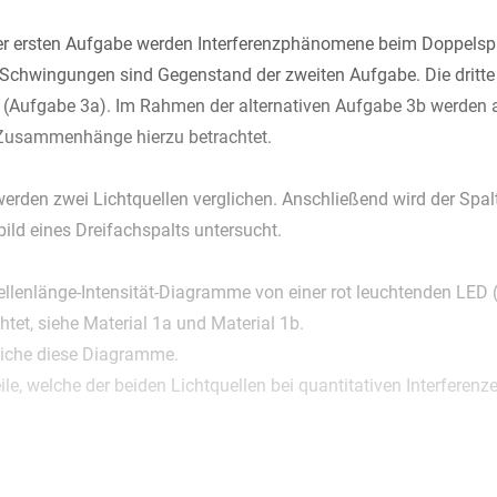
 ersten Aufgabe werden Interferenzphänomene beim Doppelspal
chwingungen sind Gegenstand der zweiten Aufgabe. Die dritte 
(Aufgabe 3a). Im Rahmen der alternativen Aufgabe 3b werden 
 Zusammenhänge hierzu betrachtet.
erden zwei Lichtquellen verglichen. Anschließend wird der Spa
bild eines Dreifachspalts untersucht.
llenlänge-Intensität-Diagramme von einer rot leuchtenden LED 
htet, siehe Material 1a und Material 1b.
eiche diese Diagramme.
ile, welche der beiden Lichtquellen bei quantitativen Interfere
l der Spaltmittenabstand
eines Doppelspalts mit dem Licht ein