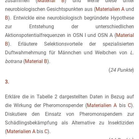
zusammen (
Material B
) und werte diese unter
neurobiologischen Gesichtspunkten aus (
Materialien A
und
B
). Entwickle eine neurobiologisch begründete Hypothese
zur Entstehung der unterschiedlichen
Aktionspotentialfrequenzen in OSN I und OSN A (
Material
B
). Erläutere Selektionsvorteile der spezialisierten
Duftwahrnehmung für Männchen und Weibchen von
L.
botrana
(
Material B
).
(
24 Punkte
)
3.
Erkläre die in Tabelle 2 dargestellten Daten in Bezug auf
die Wirkung der Pheromonspender (
Materialien A
bis
C
).
Diskutiere den Einsatz von Pheromonspendern zur
Schädlingsbekämpfung als Alternative zu Insektiziden
(
Materialien A
bis
C
).