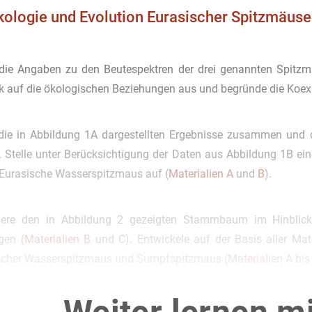
ologie und Evolution Eurasischer Spitzmäuse
die Angaben zu den Beutespektren der drei genannten Spitz
ck auf die ökologischen Beziehungen aus und begründe die Koexi
die in Abbildung 1A dargestellten Ergebnisse zusammen und d
. Stelle unter Berücksichtigung der Daten aus Abbildung 1B e
e Eurasische Wasserspitzmaus auf (
Materialien A
und
B
).
iere den in Abbildung 2 gezeigten Stammbaum im Hinblick 
gen (
Materialien B
und
C
). Entwickele auf der Basis aller Ma
scher Wasserspitzmaus und Sumpfspitzmaus (
Materialien A
bi