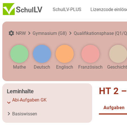
SchulLV-PLUS
Lizenzcode einlös
NRW
Gymnasium (G8)
Qualifikationsphase (Q1/Q
Mathe
Deutsch
Englisch
Französisch
Geschich
HT 2 –
Lerninhalte
Abi-Aufgaben GK
Aufgaben
Basiswissen