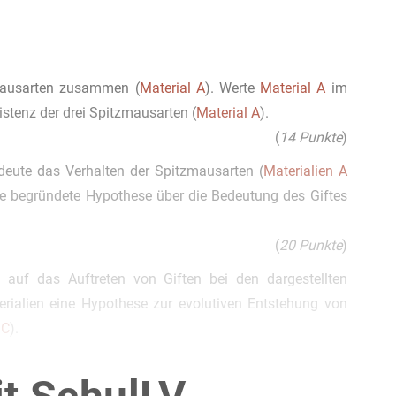
mausarten zusammen (
Material A
). Werte
Material A
im
stenz der drei Spitzmausarten (
Material A
).
(
14 Punkte
)
eute das Verhalten der Spitzmausarten (
Materialien A
ine begründete Hypothese über die Bedeutung des Giftes
(
20 Punkte
)
auf das Auftreten von Giften bei den dargestellten
terialien eine Hypothese zur evolutiven Entstehung von
s
C
).
(
20 Punkte
)