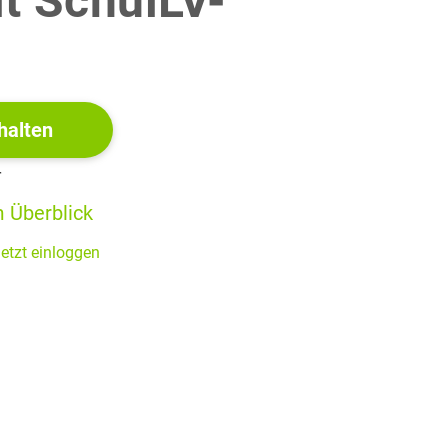
it SchulLV-
!
zmaus (
Neomys anomalus
) und die Waldspitzmaus (
Sorex
Teilen Asiens gemeinsam vor.
 Schwimmborsten an den Hinterfüßen und am Schwanz. Sie
halten
zu dicht bewachsene Uferbereiche von meist schnell
r
edelt. Die nachtaktive Sumpfspitzmaus kann ebenfalls
 Überblick
rasischen Wasserspitzmaus oder fehlen ganz. Sie lebt
mit dichtem Kraut- und Strauchbewuchs. Die tag- und
etzt einloggen
htwiesen, aber auch andere Landlebensräume.
tiere wie Frösche und Fische zur Beute der Eurasischen
rösche oder junge Mäuse.
s.
Es wurden Fäkalien von gefangenen Spitzmäusen untersucht. Die
n wurden.