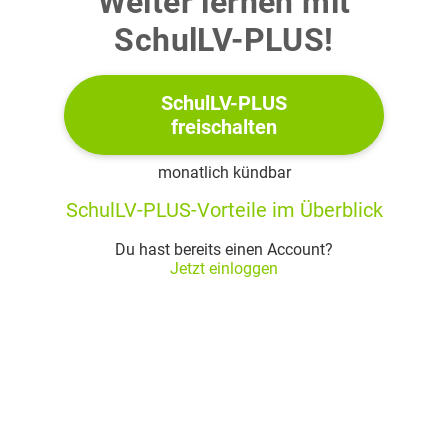
Weiter lernen mit
dem Roman „Unter der Drachenwand“ von Arno
SchulLV-PLUS!
Geiger hat. Vergleiche vor diesem Hintergrund die
literarische Gestaltung der beiden vom Krieg
SchulLV-PLUS
betroffenen Männerfiguren. Berücksichtige dabei
freischalten
auch die erzählerische Anlage beider Texte.
(34 Punkte)
monatlich kündbar
SchulLV-PLUS-Vorteile im Überblick
Material
Du hast bereits einen Account?
An der Brücke
(1949)
Jetzt einloggen
Heinrich Böll
Die haben mir meine Beine geflickt und haben mir
1
einen Posten gegeben, wo ich sitzen kann:
ich zähle die Leute, die über die neue Brücke gehen. Es
2
macht ihnen ja Spaß, sich ihre Tüchtig-