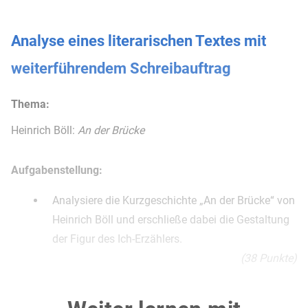
Analyse eines literarischen Textes mit
weiterführendem Schreibauftrag
Thema:
Heinrich Böll:
An der Brücke
Aufgabenstellung:
Analysiere die Kurzgeschichte „An der Brücke“ von
Heinrich Böll und erschließe dabei die Gestaltung
der Figur des Ich-Erzählers.
(38 Punkte)
Stelle dar, welche Bedeutung die Beziehung zu
Margot Neff für die Entwicklung von Veit Kolbe in