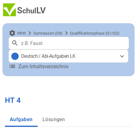
NRW
Gymnasium (G8)
Qualifikationsphase (Q1/Q2)
Deutsch
/
Abi-Aufgaben LK
Zum Inhaltsverzeichnis
HT 4
Aufgaben
Lösungen