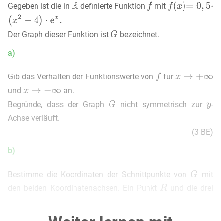
Gegeben ist die in
definierte Funktion
mit
Der Graph dieser Funktion ist
bezeichnet.
a)
Gib das Verhalten der Funktionswerte von
für
und
an.
Begründe, dass der Graph
nicht symmetrisch zur
-
Achse verläuft.
(3 BE)
b)
Bestimme die Koordinaten der Schnittpunkte von
mit
den beiden Koordinatenachsen. Ein Punkt
und die drei
Schnittpunkte sind die Eckpunkte einer Raute. Gib die
Koordinaten des Punktes
an.