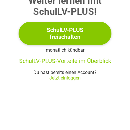
Weiter lernen mit
c)
SchulLV-PLUS!
School trips are a waste of time.
(9 pts)
SchulLV-PLUS
freischalten
2
monatlich kündbar
Choose
one
of the following tasks.
SchulLV-PLUS-Vorteile im Überblick
Task A
Du hast bereits einen Account?
Jetzt einloggen
Write an email of complaint.
Write about 160 words.
After having spent a really chaotic winter holiday
with your grandparents in the snowy mountains,
your grandparents want you to write an email of