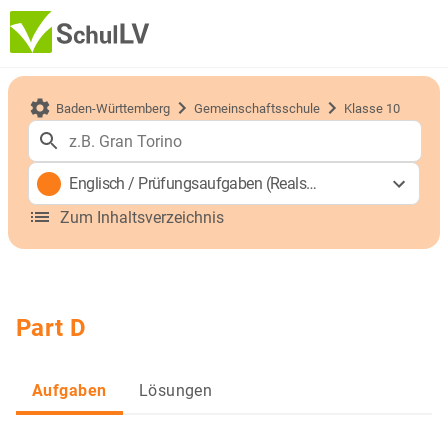
Baden-Württemberg
Gemeinschaftsschule
Klasse 10
Englisch
/
Prüfungsaufgaben (Realschulabschluss)
Zum Inhaltsverzeichnis
Part D
Aufgaben
Lösungen