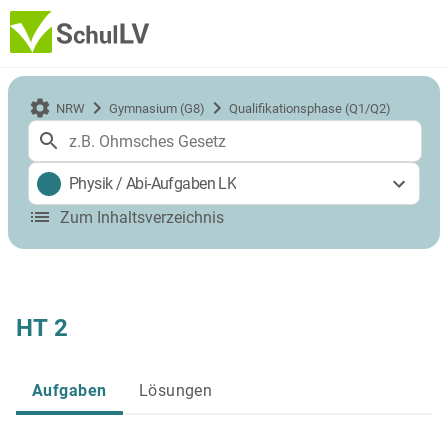
NRW
Gymnasium (G8)
Qualifikationsphase (Q1/Q2)
Physik
/
Abi-Aufgaben LK
Zum Inhaltsverzeichnis
HT 2
Aufgaben
Lösungen