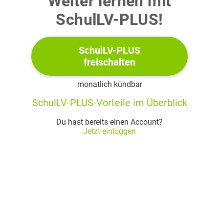
Weiter lernen mit
Commente la façon d’agir du professeur d’espagnol en
SchulLV-PLUS!
proposant des mesures possibles pour lutter contre un tel
comportement à l’école et au travail.
SchulLV-PLUS
(commentaire) (13 Punkte)
freischalten
ou :
monatlich kündbar
3.2
SchulLV-PLUS-Vorteile im Überblick
Du hast bereits einen Account?
Fatima rentre de sa classe préparatoire, frustrée. Elle
Jetzt einloggen
réfléchit à la conversation avec son professeur d’espagnol
et décide d’écrire une lettre au directeur de l’établissement
pour lui parler de ses émotions, ses craintes et ses espoirs.
Rédige cette lettre.
(produktiv-gestaltende Teilaufgabe) (13 Punkte)