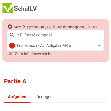
NRW
Gymnasium (G8)
Qualifikationsphase (Q1/Q2)
Französisch
/
Abi-Aufgaben GK n
Zum Inhaltsverzeichnis
Partie A
Aufgaben
Lösungen