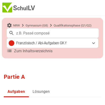
NRW
Gymnasium (G8)
Qualifikationsphase (Q1/Q2)
Französisch
/
Abi-Aufgaben GK f
Zum Inhaltsverzeichnis
Partie A
Aufgaben
Lösungen