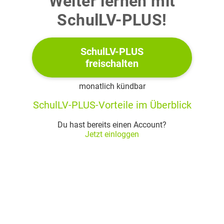
Weiter lernen mit
L’éco-anxiété – une qualité à préserver ? Commente cette
SchulLV-PLUS!
question en te référant aux arguments présentés dans le
texte ainsi qu’à tes expériences personnelles dans le cadre
SchulLV-PLUS
de ton engagement ou non-engagement pour l’avenir.
freischalten
(commentaire) (13 Punkte)
monatlich kündbar
ou:
SchulLV-PLUS-Vorteile im Überblick
3.2
Du hast bereits einen Account?
Jetzt einloggen
Pablo aimerait motiver les élèves de son lycée à s’engager
activement pour la mise en œuvre du développement
durable dans leur établissement. Il est invité à présenter sa
propre motivation ainsi que des idées concrètes lors du
prochain conseil des élèves.
Rédige le discours qu’il prépare pour la réunion du conseil