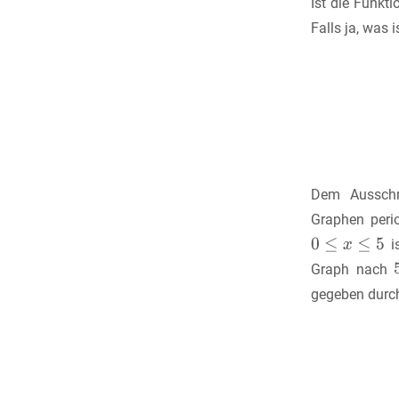
Ist die Funkti
Falls ja, was 
Dem Ausschni
Graphen peri
i
Graph nach
gegeben dur