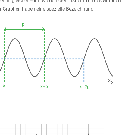
n in gleicher Form wiederholen - ist ein Teil des Graphen
er Graphen haben eine spezielle Bezeichnung: