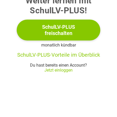
Weiter lernen mit
Beurteile die folgende Aussage:
SchulLV-PLUS!
SchulLV-PLUS
(3 BE)
freischalten
monatlich kündbar
SchulLV-PLUS-Vorteile im Überblick
Du hast bereits einen Account?
Jetzt einloggen