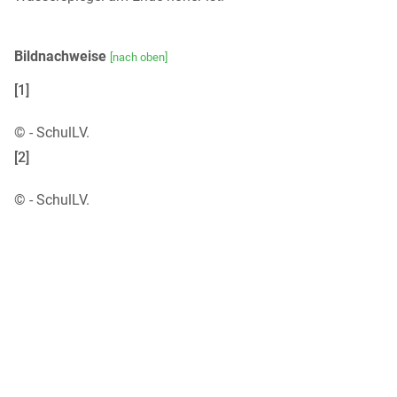
Bildnachweise
[nach oben]
[1]
©
- SchulLV.
[2]
©
- SchulLV.