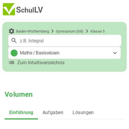
Baden-Württemberg
Gymnasium (G8)
Klasse 5
Mathe
/
Basiswissen
Zum Inhaltsverzeichnis
Volumen
Einführung
Aufgaben
Lösungen