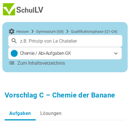
Hessen
Gymnasium (G8)
Qualifikationsphase (Q1-Q4)
Chemie
/
Abi-Aufgaben GK
Zum Inhaltsverzeichnis
Vorschlag C – Chemie der Banane
Aufgaben
Lösungen