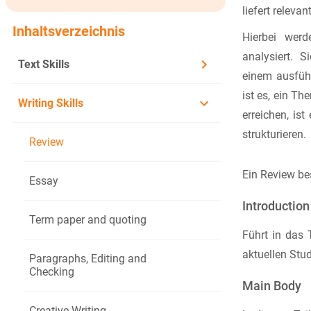
liefert releva
Inhaltsverzeichnis
Hierbei werd
analysiert. 
Text Skills
einem ausführ
ist es, ein T
Writing Skills
erreichen, is
strukturieren.
Review
Ein Review bes
Essay
Introduction
Term paper and quoting
Führt in das 
aktuellen Stud
Paragraphs, Editing and
Checking
Main Body
Creative Writing