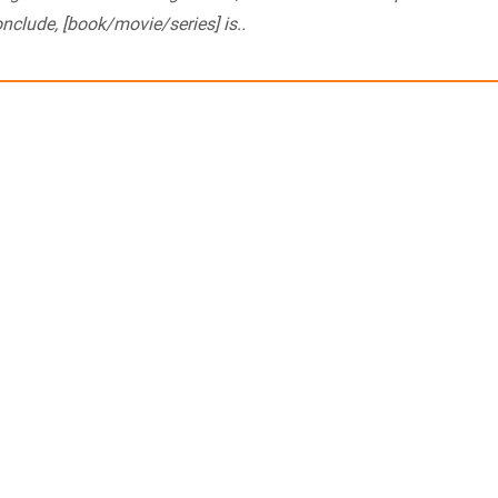
nclude, [book/movie/series] is..
en