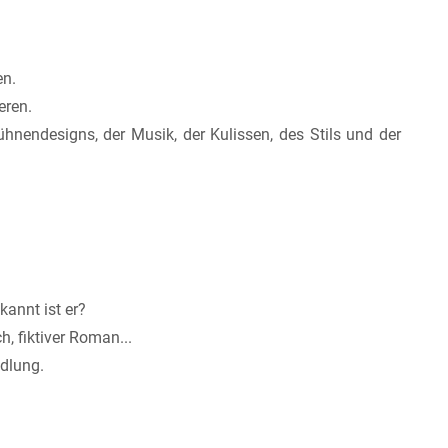
en.
eren.
ühnendesigns, der Musik, der Kulissen, des Stils und der
kannt ist er?
, fiktiver Roman...
ndlung.