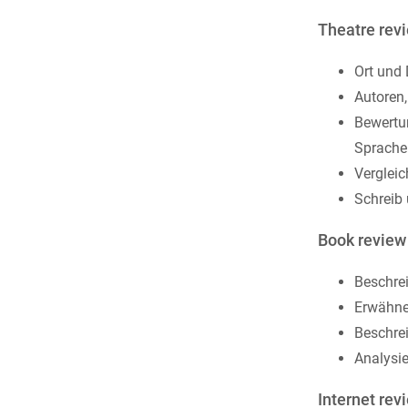
Theatre rev
Ort und
Autoren,
Bewertun
Sprache
Vergleic
Schreib
Book review
Beschrei
Erwähne 
Beschrei
Analysie
Internet rev