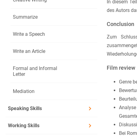
In diesem Tei
des Autors da
Summarize
Conclusion
Write a Speech
Zum Schluss
zusammengefa
Write an Article
Wiederholunge
Film review
Formal and Informal
Letter
Genre b
Bewertun
Mediation
Beurteil
Analyse
Speaking Skills
Gesamte
Diskussi
Working Skills
Bei Roma