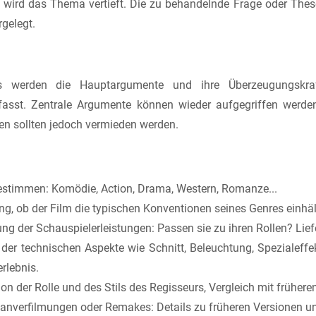
l wird das Thema vertieft. Die zu behandelnde Frage oder These
rgelegt.
 werden die Hauptargumente und ihre Überzeugungskraf
sst. Zentrale Argumente können wieder aufgegriffen werden
n sollten jedoch vermieden werden.
estimmen: Komödie, Action, Drama, Western, Romanze...
g, ob der Film die typischen Konventionen seines Genres einhält
ung der Schauspielerleistungen: Passen sie zu ihren Rollen? Li
 der technischen Aspekte wie Schnitt, Beleuchtung, Spezialeff
rlebnis.
on der Rolle und des Stils des Regisseurs, Vergleich mit frühere
nverfilmungen oder Remakes: Details zu früheren Versionen und