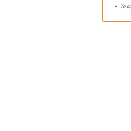
To co
Über uns
Kontakt
Datenschutz
Jobs
Impressum
Nutzungsbedingung