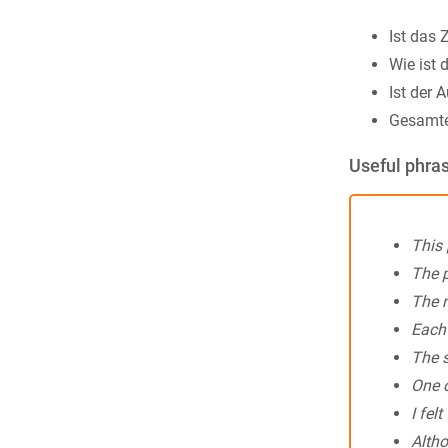
Ist das Z
Wie ist 
Ist der 
Gesamte
Useful phra
This 
The p
The n
Each 
The s
One o
I felt
Altho