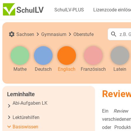
SchulLV-PLUS
Lizenzcode einlös
Sachsen
Gymnasium
Oberstufe
Mathe
Deutsch
Englisch
Französisch
Latein
Revie
Lerninhalte
Abi-Aufgaben LK
Ein
Review
f
Lektürehilfen
verschiedene
Basiswissen
oder Produkt