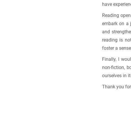
have experienc
Reading opens
embark on a j
and strengthe
reading is no
foster a sens
Finally, I wou
non-fiction, b
ourselves in i
Thank you for 