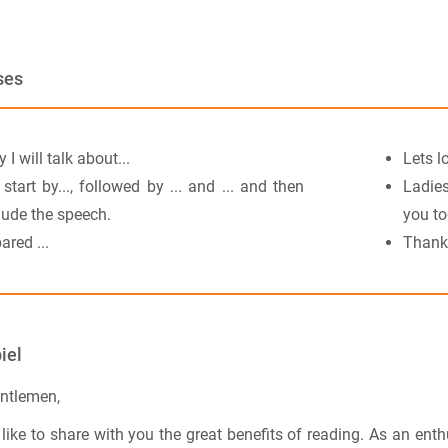
ses
 I will talk about...
Lets lo
l start by..., followed by ... and ... and then
Ladies
ude the speech.
you to
ared ...
Thank 
iel
ntlemen,
like to share with you the great benefits of reading. As an enthu