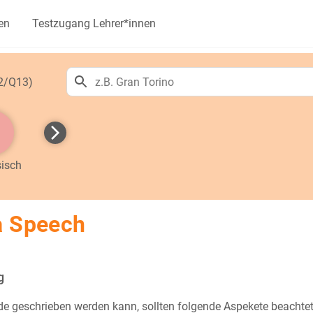
en
Testzugang Lehrer*innen
12/Q13)
isch
a Speech
g
de geschrieben werden kann, sollten folgende Aspekete beachte