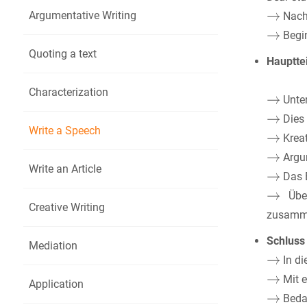
Argumentative Writing
Nach 
Begin
Quoting a text
Haupttei
Characterization
Unter
Dies 
Write a Speech
Kreat
Argum
Write an Article
Das E
Über
Creative Writing
zusamme
Schluss
Mediation
In di
Mit e
Application
Bedan