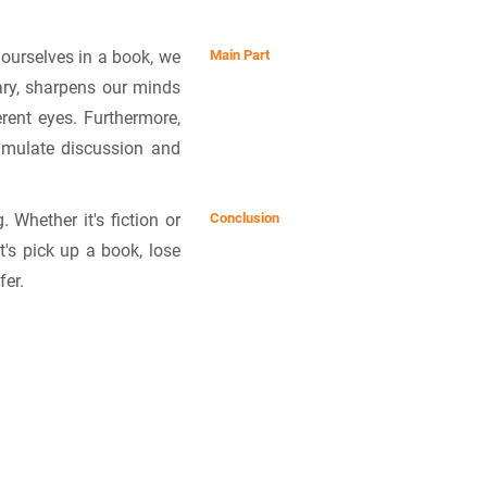
ourselves in a book, we
Main Part
ary, sharpens our minds
rent eyes. Furthermore,
stimulate discussion and
 Whether it's fiction or
Conclusion
t's pick up a book, lose
fer.