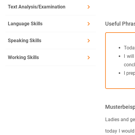
Text Analysis/Examination
Language Skills
Useful Phra
Speaking Skills
Today
I wil
Working Skills
concl
I prep
Musterbeisp
Ladies and ge
today I would 