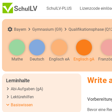
SchulLV-PLUS
Lizenzcode einlös
Bayern
Gymnasium (G9)
Qualifikationsphase (Q
Mathe
Deutsch
Englisch eA
Englisch gA
Französ
Write 
Lerninhalte
Abi-Aufgaben (gA)
Lektürehilfen
Vorbereitun
Basiswissen
Bevor eine Re