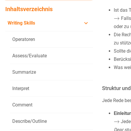
Inhaltsverzeichnis
Ist das 
Falls
Writing Skills
oder zu 
Die Rech
Operatoren
zu stütz
Sollte d
Assess/Evaluate
Berücksi
Was wei
Summarize
Struktur un
Interpret
Jede Rede be
Comment
Einleitu
Describe/Outline
Jede 
Dear st