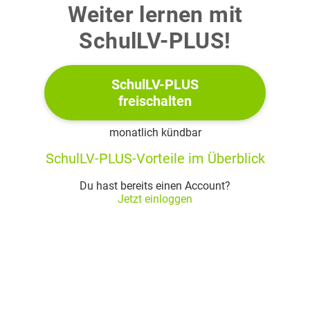
Teilweise sehen auch örtliche Sonderbestimmungen oder
Weiter lernen mit
Bauordnungen vor, dass Dächer bei einem bestimmten
SchulLV-PLUS!
Neigungswinkel mit einem Schneefanggitter versehen sein
müssen. Privatleuten ist es in der Regel nur dann erlaubt
einen öffentlichen Fußweg teilweise zu sperren, wenn die
SchulLV-PLUS
freischalten
Gefahr durch Dachlawinen akut ist.
monatlich kündbar
SchulLV-PLUS-Vorteile im Überblick
Du hast bereits einen Account?
Jetzt einloggen
1.1