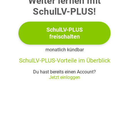
Weiter lernen mit
five to ten minutes.
SchulLV-PLUS!
1
Andrea considers working in this fashion store as a
SchulLV-PLUS
chance to …
freischalten
monatlich kündbar
2
SchulLV-PLUS-Vorteile im Überblick
Andrea first got into contact with the fashion industry
when she …
Du hast bereits einen Account?
Jetzt einloggen
3
She names several qualities, such as being …
(Name two.)