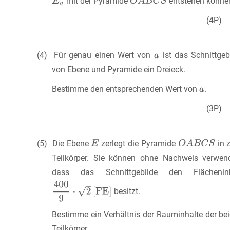
mit der Pyramide
entstehen könne
(4P)
(4) Für genau einen Wert von
ist das Schnittgeb
von Ebene und Pyramide ein Dreieck.
Bestimme den entsprechenden Wert von
.
(3P)
(5) Die Ebene
zerlegt die Pyramide
in 
Teilkörper. Sie können ohne Nachweis verwen
dass das Schnittgebilde den Flächeninh
besitzt.
Bestimme ein Verhältnis der Rauminhalte der be
Teilkörper.