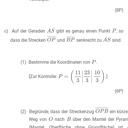
(8P)
c) Auf der Geraden
gibt es genau einen Punkt
, so
dass die Strecken
und
senkrecht zu
sind.
(1) Bestimme die Koordinaten von
.
[Zur Kontrolle:
.]
(6P)
(2) Begründe, dass der Streckenzug
ein kürze
Weg von
nach
über den Mantel der Pyra
(Mantel: Oberfläche ohne Grundfläche) ist,