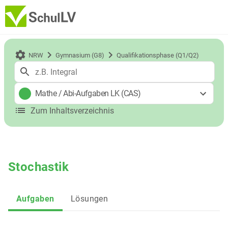
NRW
Gymnasium (G8)
Qualifikationsphase (Q1/Q2)
Mathe
/
Abi-Aufgaben LK (CAS)
Zum Inhaltsverzeichnis
Stochastik
Aufgaben
Lösungen