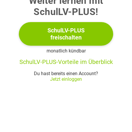
Weiter lernen mit
(3 Punkte)
SchulLV-PLUS!
b)
SchulLV-PLUS
freischalten
Untersuche, ob die Ereignisse
und
stochastisch
unabhängig sind.
monatlich kündbar
(3 Punkte)
SchulLV-PLUS-Vorteile im Überblick
Du hast bereits einen Account?
c)
Jetzt einloggen
Beschreibe das Ereignis „
und
“ im
Sachzusammenhang.
(2 Punkte)
d)