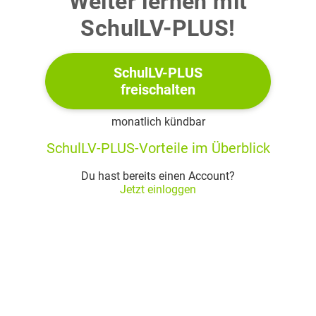
Weiter lernen mit
SchulLV-PLUS!
SchulLV-PLUS
freischalten
monatlich kündbar
Abbildung 1
SchulLV-PLUS-Vorteile im Überblick
(2+3 Punkte)
Du hast bereits einen Account?
Jetzt einloggen
2
Betrachtet werden die in
definierten Funktionen
und
Für
gilt
(1)
Weise nach, dass die folgende Aussage wahr ist: