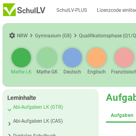
SchulLV-PLUS
Lizenzcode einlös
NRW
Gymnasium (G8)
Qualifikationsphase (Q1/Q
Mathe LK
Mathe GK
Deutsch
Englisch
Französisc
Aufga
Lerninhalte
Abi-Aufgaben LK (GTR)
Aufgaben
Abi-Aufgaben LK (CAS)
Digitales Schulbuch