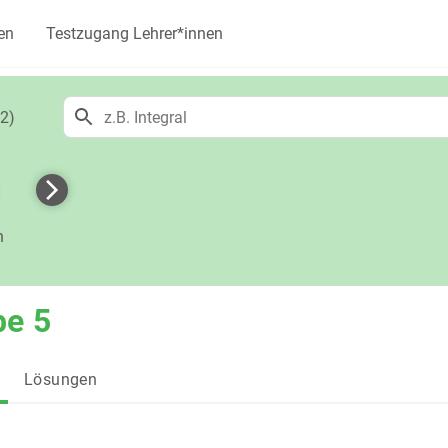
en
Testzugang Lehrer*innen
2)
h
be 5
Lösungen