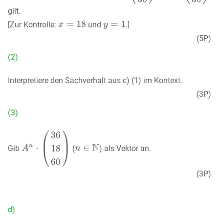
gilt.
[Zur Kontrolle:
und
.]
(5P)
(2)
Interpretiere den Sachverhalt aus c) (1) im Kontext.
(3P)
(3)
Gib
(
) als Vektor an.
(3P)
d)