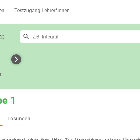
en
Testzugang Lehrer*innen
2)
h
be 1
Lösungen