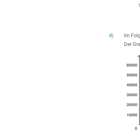
d)
Im Fol
Der Gr