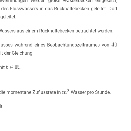
schwemmungen werden große Wasserbecken eingesetzt,
des Flusswassers in das Rückhaltebecken geleitet. Dort
eleitet.
 Wassers aus einem Rückhaltebecken betrachtet werden.
Flusses während eines Beobachtungszeitraumes von
t der Gleichung
mit
die momentane Zuflussrate in
Wasser pro Stunde.
t.