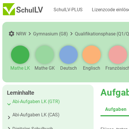
SchulLV-PLUS
Lizenzcode einlös
NRW
Gymnasium (G8)
Qualifikationsphase (Q1/Q
Mathe LK
Mathe GK
Deutsch
Englisch
Französisc
Aufga
Lerninhalte
Abi-Aufgaben LK (GTR)
Aufgaben
Abi-Aufgaben LK (CAS)
Digitales Schulbuch