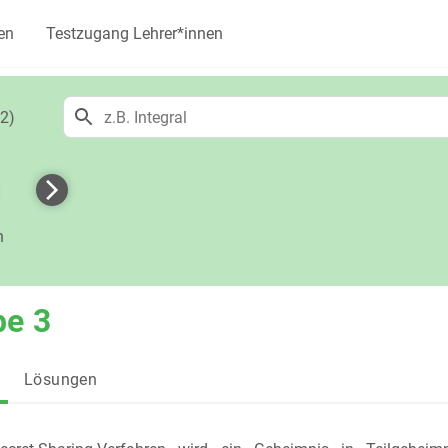
en
Testzugang Lehrer*innen
2)
h
be 3
Lösungen