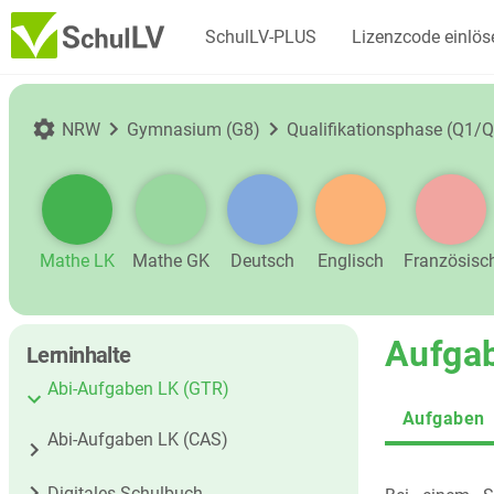
SchulLV-PLUS
Lizenzcode einlös
NRW
Gymnasium (G8)
Qualifikationsphase (Q1/Q
Mathe LK
Mathe GK
Deutsch
Englisch
Französisc
Aufga
Lerninhalte
Abi-Aufgaben LK (GTR)
Aufgaben
Abi-Aufgaben LK (CAS)
Digitales Schulbuch