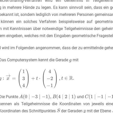
cret-Sharing-Verfahren wird ein Geheimnis in Teilgeheim
 in mehrere Hände zu legen. Es kann sinnvoll sein, dass ein ge
 bekannt ist, sondern lediglich von mehreren Personen gemeinsa
können ein solches Verfahren beispielsweise auf geometrisc
n mit Kenntnissen über notwendige Teilgeheimnisse den geheime
m eingeben, welches mit den Eingaben geometrische Fragestell
 wird im Folgenden angenommen, dass der zu ermittelnde gehei
Das Computersystem kennt die Gerade
mit
Die Punkte
und
kennen als Teilgeheimnisse die Koordinaten von jeweils ei
Koordinaten des Schnittpunktes
der Geraden
mit der Ebene