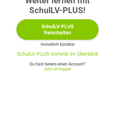
Weiter lernen mit
am betrachteten Tag außerhalb des durch
SchulLV-PLUS!
gegebenen Zeitraums
beträgt.
In Abbildung 1 ist der Graph der Funktion
dargestellt.
SchulLV-PLUS
freischalten
monatlich kündbar
SchulLV-PLUS-Vorteile im Überblick
Du hast bereits einen Account?
Jetzt einloggen
Abbildung 1
a)
(1)
Gib
an und interpretiere den Wert im