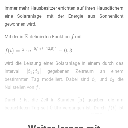
Immer mehr Hausbesitzer errichten auf ihren Hausdächern
eine Solaranlage, mit der Energie aus Sonnenlicht
gewonnen wird.
Mit der in
definierten Funktion
mit
wird die Leistung einer Solaranlage in einem durch das
Intervall
gegebenen Zeitraum an einem
bestimmten Tag modelliert. Dabei sind
und
die
Nullstellen von
Durch
ist die Zeit in Stunden
gegeben, die am
betrachteten Tag seit
Uhr vergangen ist. Durch
ist
die Leistung der Solaranlage in Kilowatt
gegeben.
Es wird angenommen, dass die Leistung der Solaranlage