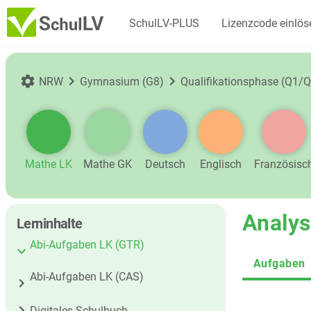
SchulLV-PLUS
Lizenzcode einlös
NRW
Gymnasium (G8)
Qualifikationsphase (Q1/Q
Mathe LK
Mathe GK
Deutsch
Englisch
Französisc
Analys
Lerninhalte
Abi-Aufgaben LK (GTR)
Aufgaben
Abi-Aufgaben LK (CAS)
Digitales Schulbuch