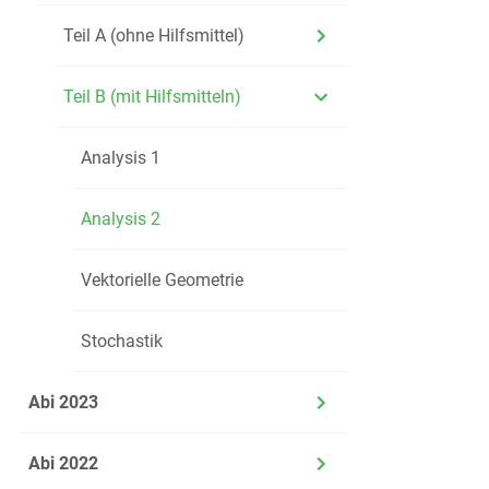
Teil A (ohne Hilfsmittel)
b)
Die ma
Berech
Teil B (mit Hilfsmitteln)
Analysis 1
c)
Berechn
Berech
Analysis 2
Vektorielle Geometrie
Der Klimade
Abdeckungssc
Stochastik
d)
Erstelle
Abi 2023
Abi 2022
e)
Berechn