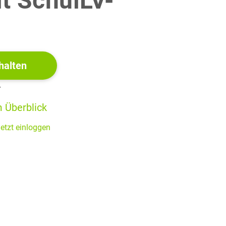
it SchulLV-
!
r vorhandenen Deiches.
(4 Punkte)
halten
r
 Überblick
(5 Punkte)
etzt einloggen
icht aus Kleiboden. Im Querschnitt hat die
ne vertikale Dicke von
(3 Punkte)
reich