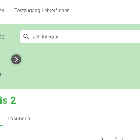
en
Testzugang Lehrer*innen
2)
h
is 2
Lösungen