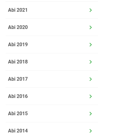
Abi 2021
f)
Begrün
Abi 2020
Abi 2019
g)
An der 
Berechn
Abi 2018
Abi 2017
Der obere Ran
Der obere Ran
Abi 2016
Gegeben ist d
Die Graphen
Abi 2015
beschreiben.
Abi 2014
h)
In der 