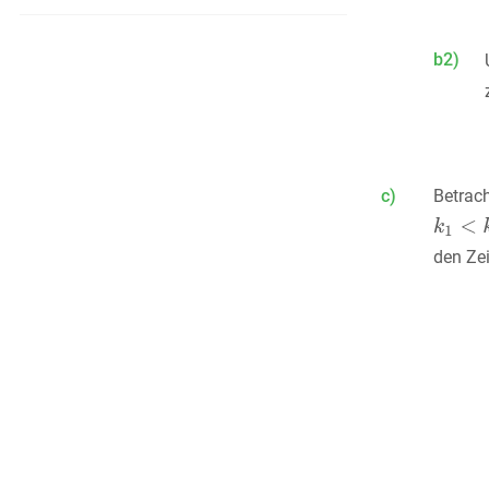
b2)
c)
Betrac
den Ze