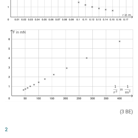
(3 BE)
2