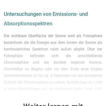
Untersuchungen von Emissions- und
Absorptionsspektren
Die sichtbare Oberfläche der Sonne wird als Fotosphäre
bezeichnet, die die Energie aus dem Innern der Sonne als
kontinuierliches Spektrum nach außen abgibt. Über der
Fotosphäre befinden sich die anschließende
Chromosphäre und die darüber liegende Korona.
Unmittelbar zu Beginn oder vor dem Ende einer totalen
Sonnenfinsternis ist für ca. 4 Sekunden nur die leuchtende
Schicht der Chromosphäre zu sehen. Spaltet man ihr Licht
in seine Wellenlängen auf, so erscheinen helle Linien. Weil
diese hellen Linien nur für kurze Zeit aufblitzen, spricht
man vom „Flash-Spektrum“. Diese Spektrallinien gehen vor