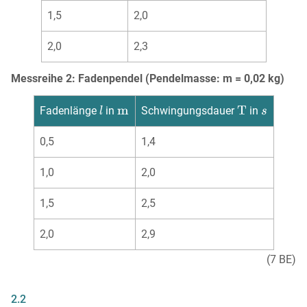
1,5
2,0
2,0
2,3
Messreihe 2: Fadenpendel (Pendelmasse: m = 0,02 kg)
Fadenlänge
in
Schwingungsdauer
in
0,5
1,4
1,0
2,0
1,5
2,5
2,0
2,9
(7 BE)
2.2