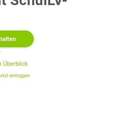
it SchulLV-
!
halten
r
 Überblick
etzt einloggen