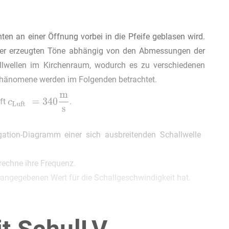
en an einer Öffnung vorbei in die Pfeife geblasen wird.
z der erzeugten Töne abhängig von den Abmessungen der
allwellen im Kirchenraum, wodurch es zu verschiedenen
hänomene werden im Folgenden betrachtet.
uft
.
gation-Diagramm einer sich ausbreitenden Schallwelle
rechne ihre Frequenz.
 angegebenen Wert für die Schallgeschwindigkeit hat.