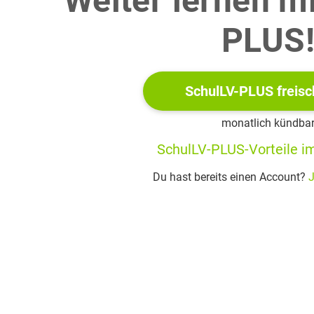
Weiter lernen m
PLUS
SchulLV-PLUS freisc
monatlich kündba
SchulLV-PLUS-Vorteile im
Du hast bereits einen Account?
J