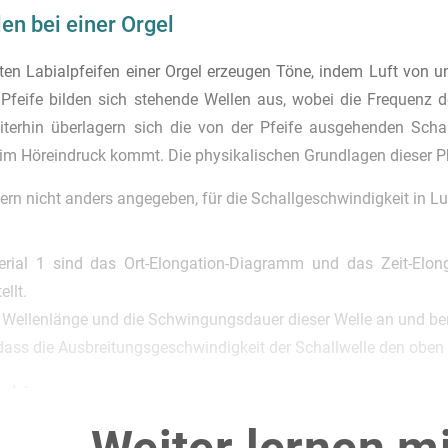
en bei einer Orgel
en Labialpfeifen einer Orgel erzeugen Töne, indem Luft von unt
r Pfeife bilden sich stehende Wellen aus, wobei die Frequen
eiterhin überlagern sich die von der Pfeife ausgehenden Sch
m Höreindruck kommt. Die physikalischen Grundlagen dieser P
ern nicht anders angegeben, für die Schallgeschwindigkeit in L
erial 1 sind das Ort-Elongation-Diagramm und das Zeit-Elon
ellt.
e Wellenlänge und die Schwingungsdauer dieser Welle an und be
 dass die Ausbreitungsgeschwindigkeit der Schallwelle den oben
al 1
ongation-Diagramm und Zeit-Elongation-Diagramm