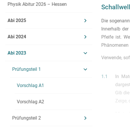
Physik Abitur 2026 – Hessen
Schallwell
Abi 2025
Die sogenannt
Innerhalb de
Abi 2024
Pfeife ist. W
Phänomenen i
Abi 2023
Verwende, sof
Prüfungsteil 1
1.1
In Mat
dargest
Vorschlag A1
Gib di
Zeige,
Vorschlag A2
Materi
Prüfungsteil 2
Ort-El