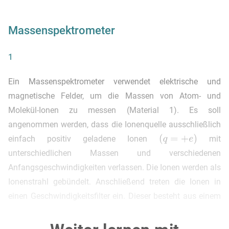
Massenspektrometer
1
Ein Massenspektrometer verwendet elektrische und
magnetische Felder, um die Massen von Atom- und
Molekül-Ionen zu messen (Material 1). Es soll
angenommen werden, dass die Ionenquelle ausschließlich
einfach positiv geladene Ionen
mit
unterschiedlichen Massen und verschiedenen
Anfangsgeschwindigkeiten verlassen. Die Ionen werden als
Ionenstrahl gebündelt. Anschließend treten die Ionen in
einen Geschwindigkeitsfilter ein. Dieser besteht aus einem
homogenen elektrischen Feld und einem homogenen
magnetischen Feld, die senkrecht zueinander angeordnet