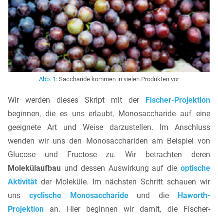
Abb. 1
: Saccharide kommen in vielen Produkten vor
Wir werden dieses Skript mit der
Fischer-Projektion
beginnen, die es uns erlaubt, Monosaccharide auf eine
geeignete Art und Weise darzustellen. Im Anschluss
wenden wir uns den Monosacchariden am Beispiel von
Glucose und Fructose zu. Wir betrachten deren
Molekülaufbau
und dessen Auswirkung auf die
optische
Aktivität
der Moleküle. Im nächsten Schritt schauen wir
uns
cyclische Monosaccharide
und die
Haworth-
Projektion
an. Hier beginnen wir damit, die Fischer-