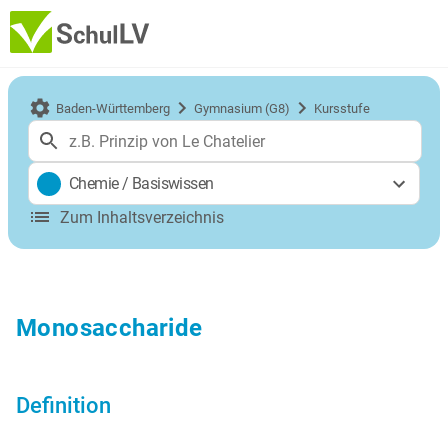
Baden-Württemberg
Gymnasium (G8)
Kursstufe
Chemie
/
Basiswissen
Zum Inhaltsverzeichnis
Monosaccharide
Definition