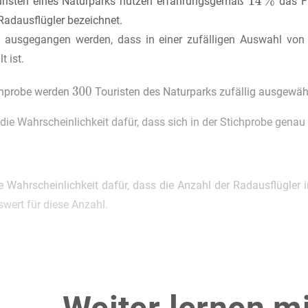
uristen eines Naturparks nutzen erfahrungsgemäß
das Fa
 Radausflügler bezeichnet.
n ausgegangen werden, dass in einer zufälligen Auswahl von 
t ist.
chprobe werden
Touristen des Naturparks zufällig ausgewähl
ie Wahrscheinlichkeit dafür, dass sich in der Stichprobe genau
ie Wahrscheinlichkeit dafür, dass die Anzahl der Radausflügle
wert für diese Anzahl.
park als Reiseziel attraktiver zu machen, setzt der dortige Tou
n ausschließlich online gebucht werden und sind jeweils fü