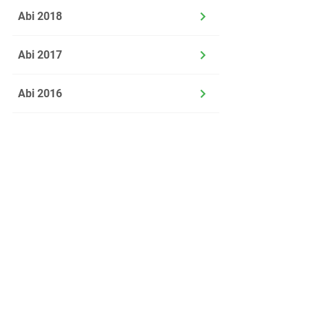
wird festgel
Abi 2018
c)
Es ist ge
Abi 2017
Entscheidu
Abi 2016
d)
Angenomme
wird die 
den Fehle
einen best
im Sachz