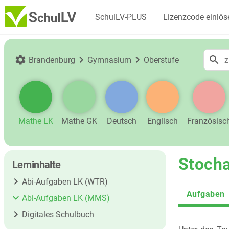
SchulLV-PLUS
Lizenzcode einlös
Brandenburg
Gymnasium
Oberstufe
Mathe LK
Mathe GK
Deutsch
Englisch
Französisc
Stocha
Lerninhalte
Abi-Aufgaben LK (WTR)
Aufgaben
Abi-Aufgaben LK (MMS)
Digitales Schulbuch