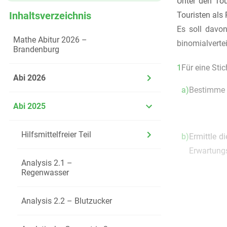
Unter den To
Inhaltsverzeichnis
Touristen als
Es soll davo
Mathe Abitur 2026 –
binomialverteil
Brandenburg
1
Für eine Sti
Abi 2026
a)
Bestimme d
Abi 2025
Hilfsmittelfreier Teil
b)
Ermittle d
Erwartungs
Analysis 2.1 –
Regenwasser
Analysis 2.2 – Blutzucker
2
Um den Natur
Busse könne