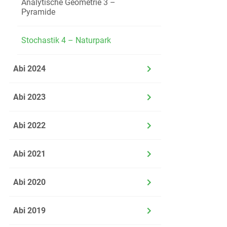
Analytische Geometrie 3 –
aller 
Pyramide
werden
etwas höher.
Stochastik 4 – Naturpark
a)
Stelle den
Abi 2024
Abi 2023
b)
Betrachtet
Abi 2022
Die Wahrs
Wahrschein
Abi 2021
Abi 2020
Der Tourismu
Shuttlebusse
Abi 2019
und der Null