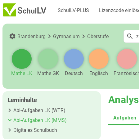
SchulLV-PLUS
Lizenzcode einlös
Brandenburg
Gymnasium
Oberstufe
Mathe LK
Mathe GK
Deutsch
Englisch
Französisc
Analys
Lerninhalte
Abi-Aufgaben LK (WTR)
Aufgaben
Abi-Aufgaben LK (MMS)
Digitales Schulbuch