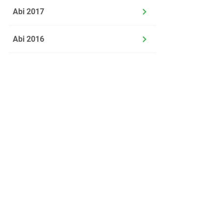
Abi 2017
Abi 2016
f)
un
Begrün
g)
Formul
bezieh
Über uns
Kontakt
Datenschutz
h)
Weise 