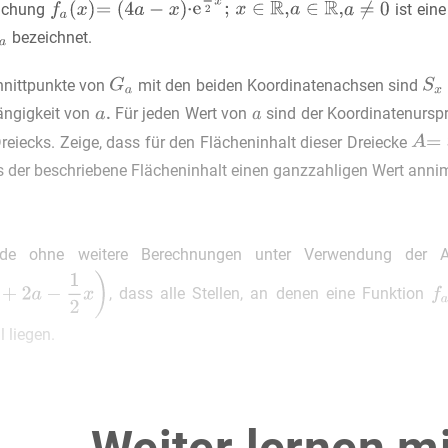
eichung
ist ein
bezeichnet.
hnittpunkte von
mit den beiden Koordinatenachsen sind
ängigkeit von
Für jeden Wert von
sind der Koordinatenurs
reiecks. Zeige, dass für den Flächeninhalt dieser Dreiecke
s der beschriebene Flächeninhalt einen ganzzahligen Wert anni
nde ohne weitere Berechnungen unter Verwendung der A
, dass alle Stellen, an denen eine Funktion
l liegen.
Graph
hat genau einen Extrempunkt
.
 dass dieser Extrempunkt die
-Koordinate
hat und berec