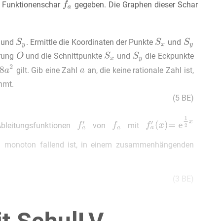
e Funktionenschar
gegeben. Die Graphen dieser Schar
und
. Ermittle die Koordinaten der Punkte
und
prung
und die Schnittpunkte
und
die Eckpunkte
gilt. Gib eine Zahl
an, die keine rationale Zahl ist,
mmt.
(5 BE)
bleitungsfunktionen
von
mit
monoton fallend ist, in einem zusammenhängenden
(3 BE)
hne die zugehörige
-Koordinate.