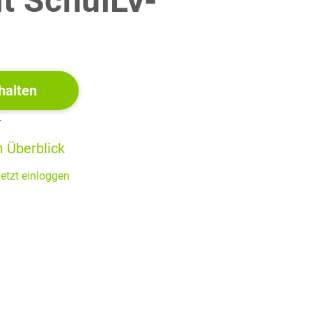
it SchulLV-
(3 BE)
!
en Wendepunkt
. Zeige, dass der Abstand der
-
(5 BE)
halten
r
 Überblick
etzt einloggen