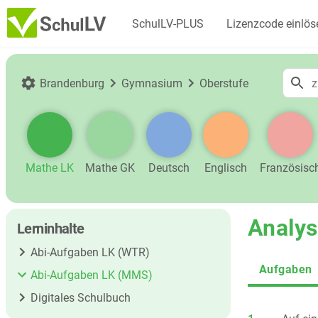
SchulLV-PLUS
Lizenzcode einlös
Brandenburg
Gymnasium
Oberstufe
Mathe LK
Mathe GK
Deutsch
Englisch
Französisc
Analys
Lerninhalte
Abi-Aufgaben LK (WTR)
Aufgaben
Abi-Aufgaben LK (MMS)
Digitales Schulbuch