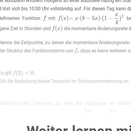
ner Autobahn entsteht morgens an einer Baustelle häufig ein St
d löst sich bis 10:00 Uhr vollständig auf. Für diesen Tag kann
efinierten Funktion
mit
be
gene Zeit in Stunden und
die momentane Änderungsrate der
Nenne die Zeitpunkte, zu denen die momentane Änderungsrate 
der Struktur des Funktionsterms von
dass es keine weiteren s
Es gilt
Gib die Bedeutung dieser Tatsache im Sachzusammenhang an.
Bestimme den Zeitpunkt, zu dem die Staulänge am stärkst
momentanen Änderungsrate zwischen
und
liegt.