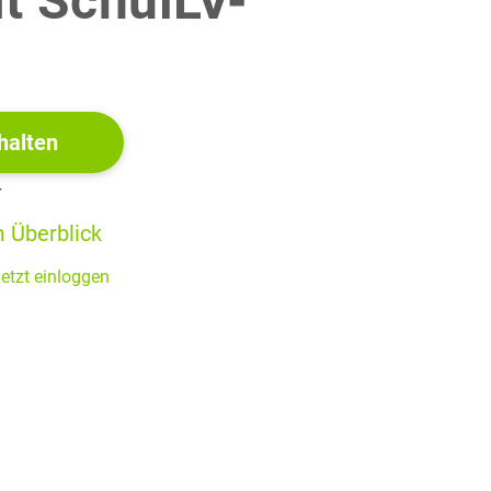
it SchulLV-
!
(2 BE)
halten
ierte Funktion
mit
von
r
 Überblick
00 Uhr durch die
etzt einloggen
ig aufgelöst hat.
(4 BE)
08:00 Uhr und bestimme für diesen Zeitraum die
(3 BE)