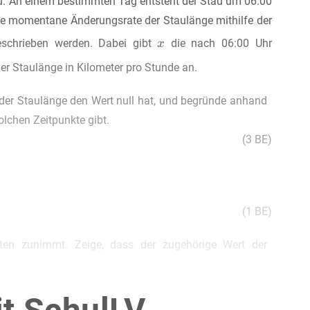
au. An einem bestimmten Tag entsteht der Stau um 06:00
 die momentane Änderungsrate der Staulänge mithilfe der
schrieben werden. Dabei gibt
die nach 06:00 Uhr
 Staulänge in Kilometer pro Stunde an.
der Staulänge den Wert null hat, und begründe anhand
olchen Zeitpunkte gibt.
(3 BE)
(1 BE)
en zunimmt. Zeige, dass der zugehörige Wert der
(3 BE)