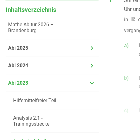
1
Auf ei
Inhaltsverzeichnis
Uhr un
in
d
Mathe Abitur 2026 –
vergan
Brandenburg
a)
Abi 2025
Abi 2024
b)
Abi 2023
Hilfsmittelfreier Teil
c)
Analysis 2.1 -
Trainingsstrecke