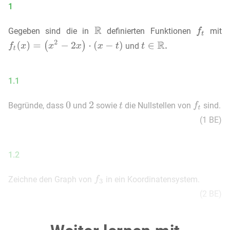
1
Gegeben sind die in
definierten Funktionen
mit
und
1.1
Begründe, dass
und
sowie
die Nullstellen von
sind.
(1 BE)
1.2
Zeichne den Graph von
in ein Koordinatensystem.
(2 BE)
1.3