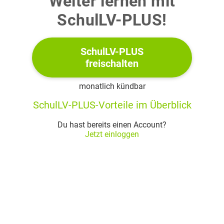
Weiter lernen mit
SchulLV-PLUS!
Abbildung 1
SchulLV-PLUS
freischalten
a)
monatlich kündbar
a1)
SchulLV-PLUS-Vorteile im Überblick
Berechne den Inhalt der Oberfläche der Pyramide.
Du hast bereits einen Account?
(4 BE)
Jetzt einloggen
a2)
Genau eine der folgenden Gleichungen
bis
beschreibt eine Symmetrieebene der Pyramide. Gib diese
Gleichung an und begründe für eine der anderen