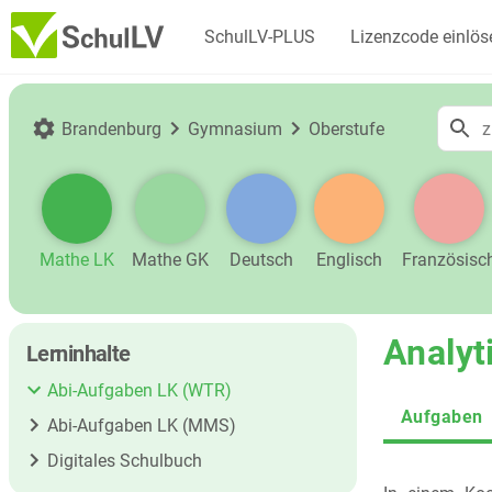
SchulLV-PLUS
Lizenzcode einlös
Brandenburg
Gymnasium
Oberstufe
Mathe LK
Mathe GK
Deutsch
Englisch
Französisc
Analyt
Lerninhalte
Abi-Aufgaben LK (WTR)
Aufgaben
Abi-Aufgaben LK (MMS)
Digitales Schulbuch