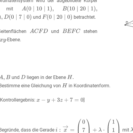
rdinatensystem wird der abgebildete Körper
mit
und
betrachtet.
Seitenflächen
und
stehen
-Ebene.
und
liegen in der Ebene
Bestimme eine Gleichung von
in Koordinatenform.
[Kontrollergebnis:
]
Begründe, dass die Gerade
mit