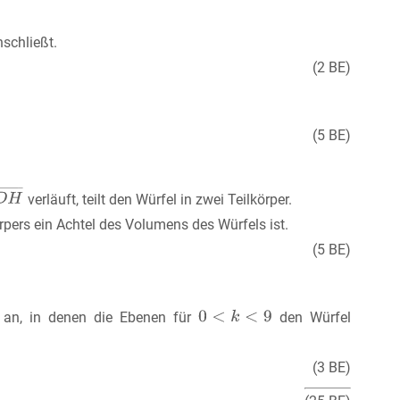
nschließt.
(2 BE)
(5 BE)
verläuft, teilt den Würfel in zwei Teilkörper.
rpers ein Achtel des Volumens des Würfels ist.
(5 BE)
n an, in denen die Ebenen für
den Würfel
(3 BE)