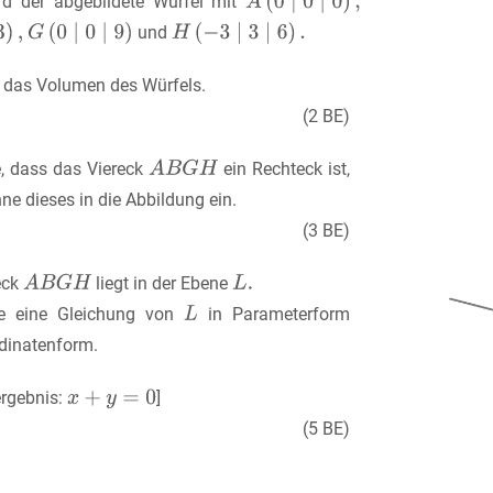
ird der abgebildete Würfel mit
und
 das Volumen des Würfels.
(2 BE)
, dass das Viereck
ein Rechteck ist,
ne dieses in die Abbildung ein.
(3 BE)
eck
liegt in der Ebene
e eine Gleichung von
in Parameterform
dinatenform.
ergebnis:
]
(5 BE)