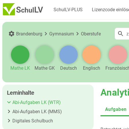
SchulLV-PLUS
Lizenzcode einlös
Brandenburg
Gymnasium
Oberstufe
Mathe LK
Mathe GK
Deutsch
Englisch
Französisc
Analyt
Lerninhalte
Abi-Aufgaben LK (WTR)
Aufgaben
Abi-Aufgaben LK (MMS)
Digitales Schulbuch