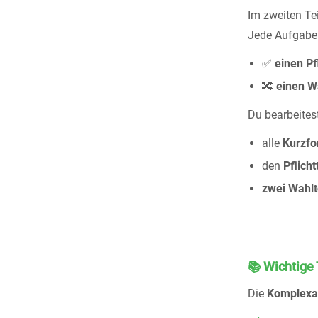
Im zweiten T
Jede Aufgabe 
✅
einen Pfl
🔀
einen Wa
Du bearbeitest
alle
Kurzf
den
Pflich
zwei Wahlt
📚 Wichtig
Die
Komplexa