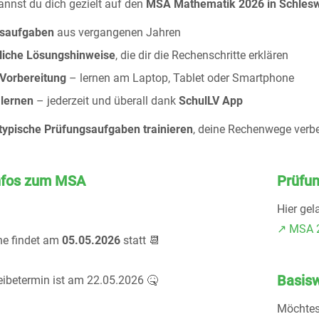
nnst du dich gezielt auf den
MSA Mathematik 2026 in Schlesw
gsaufgaben
aus vergangenen Jahren
liche Lösungshinweise
, die dir die Rechenschritte erklären
 Vorbereitung
– lernen am Laptop, Tablet oder Smartphone
 lernen
– jederzeit und überall dank
SchulLV App
typische Prüfungsaufgaben trainieren
, deine Rechenwege verbe
Infos zum MSA
Prüfu
Hier gel
↗️ MSA 
e findet am
05.05.2026
statt 📆
Basis
ibetermin ist am 22.05.2026 🤒
Möchtes