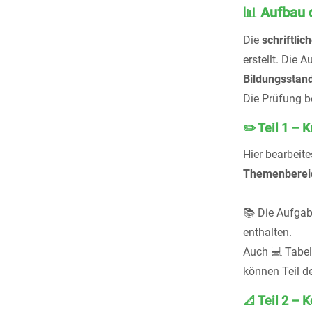
📊 Aufbau
Die
schriftlic
erstellt. Die 
Bildungsstan
Die Prüfung b
✏️ Teil 1 –
Hier bearbeit
Themenberei
📚 Die Aufgab
enthalten.
Auch 💻 Tabe
können Teil de
📐 Teil 2 –