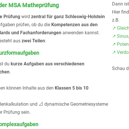
Dann is
 der MSA Matheprüfung
Hier fin
he Prüfung
wird
zentral für ganz Schleswig-Holstein
z.B.
Aufgaben prüfen, ob du die
Kompetenzen aus den
↗️ Gleic
dards und Fachanforderungen
anwenden kannst.
↗️ Sinu
esteht aus
zwei Teilen
:
↗️ Pote
↗️ Verdo
 Kurzformaufgaben
est du
kurze Aufgaben aus verschiedenen
Schau do
chen
.
en können Inhalte aus den
Klassen 5 bis 10
llenkalkulation und 📐 dynamische Geometriesysteme
r Prüfung sein.
 Komplexaufgaben