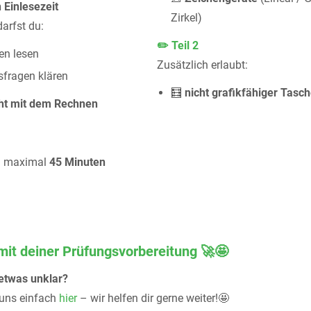
 Einlesezeit
Zirkel)
darfst du:
✏️ Teil 2
en lesen
Zusätzlich erlaubt:
sfragen klären
🧮
nicht grafikfähiger Tasc
ht mit dem Rechnen
d maximal
45 Minuten
 mit deiner Prüfungsvorbereitung 🚀🤩
 etwas unklar?
 uns einfach
hier
– wir helfen dir gerne weiter!🤩