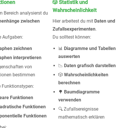
ktionen
🎲 Statistik und
Wahrscheinlichkeit
m Bereich analysierst du
enhänge zwischen
Hier arbeitest du mit
Daten und
Zufallsexperimenten
.
e Aufgaben:
Du solltest können:
aphen zeichnen
📊
Diagramme und Tabellen
auswerten
aphen interpretieren
📉
Daten grafisch darstellen
genschaften von
tionen bestimmen
🎲
Wahrscheinlichkeiten
berechnen
 Funktionstypen:
🌳
Baumdiagramme
neare Funktionen
verwenden
adratische Funktionen
🔍 Zufallsereignisse
ponentielle Funktionen
mathematisch erklären
bei: