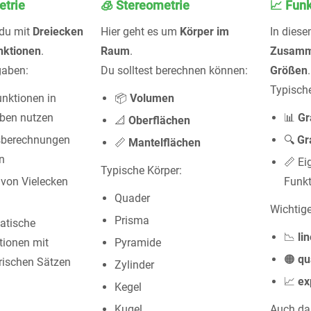
etrie
🧊 Stereometrie
📈 Fun
 du mit
Dreiecken
Hier geht es um
Körper im
In diese
nktionen
.
Raum
.
Zusamm
gaben:
Du solltest berechnen können:
Größen
.
Typisch
unktionen in
📦
Volumen
ben nutzen
📊
Gr
📐
Oberflächen
sberechnungen
🔍
Gr
📏
Mantelflächen
n
📏 Ei
Typische Körper:
 von Vielecken
Funk
Quader
Wichtige
Prisma
atische
📉
li
ionen mit
Pyramide
🟠
qu
rischen Sätzen
Zylinder
📈
ex
Kegel
Kugel
Auch da