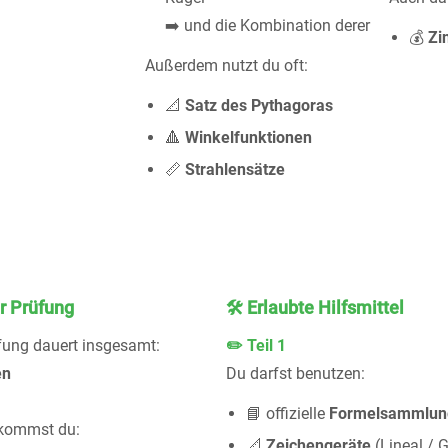
➡️ und die Kombination derer
💰
Zi
Außerdem nutzt du oft:
📐
Satz des Pythagoras
🔺
Winkelfunktionen
📏
Strahlensätze
r Prüfung
🛠️ Erlaubte Hilfsmittel
fung dauert insgesamt:
✏️ Teil 1
en
Du darfst benutzen:
📘 offizielle
Formelsammlun
ekommst du:
📐
Zeichengeräte
(Lineal / 