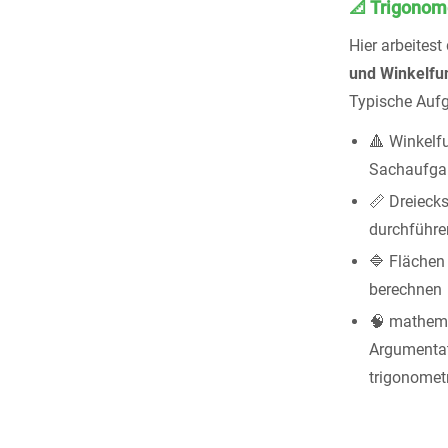
📐 Trigonom
Hier arbeitest
und Winkelfu
Typische Auf
🔺 Winkelf
Sachaufga
📏 Dreieck
durchführe
🔷 Flächen
berechnen
🧠 mathem
Argumentat
trigonomet