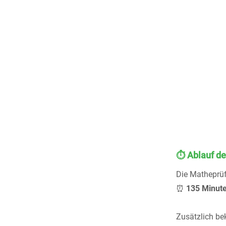
⏱️ Ablauf de
Die Matheprü
⏰
135 Minut
Zusätzlich b