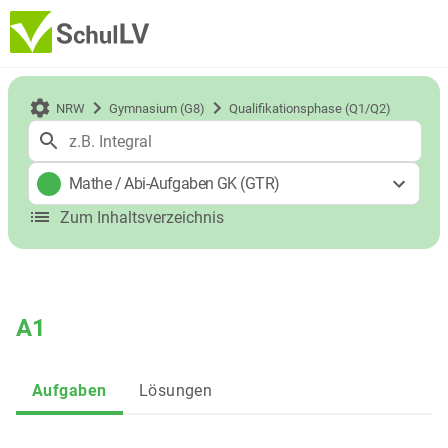
NRW
Gymnasium (G8)
Qualifikationsphase (Q1/Q2)
Mathe
/
Abi-Aufgaben GK (GTR)
Zum Inhaltsverzeichnis
A1
Aufgaben
Lösungen