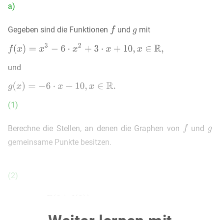
a)
Gegeben sind die Funktionen
und
mit
und
(1)
Berechne die Stellen, an denen die Graphen von
und
gemeinsame Punkte besitzen.
(2)
Der Punkt
ist einer der gemeinsamen Punkte
der Graphen von
und