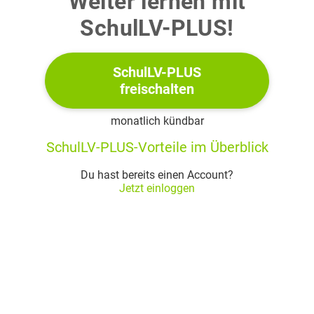
Weiter lernen mit
Zeige: Der Graph von
ist die Tangente an den Graphen
SchulLV-PLUS!
von
im Punkt
SchulLV-PLUS
(3 + 2 Punkte)
freischalten
monatlich kündbar
b)
SchulLV-PLUS-Vorteile im Überblick
Die Funktion
ist gegeben durch die Gleichung
Du hast bereits einen Account?
Jetzt einloggen
(i)
Berechne die Nullstellen von
(ii)