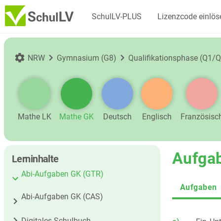
SchulLV-PLUS
Lizenzcode einlös
NRW
Gymnasium (G8)
Qualifikationsphase (Q1/Q
Mathe LK
Mathe GK
Deutsch
Englisch
Französisc
Aufga
Lerninhalte
Abi-Aufgaben GK (GTR)
Aufgaben
Abi-Aufgaben GK (CAS)
Digitales Schulbuch