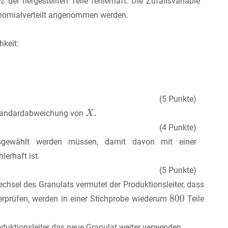
der hergestellten Teile fehlerhaft. Die Zufallsvariable
binomialverteilt angenommen werden.
hkeit:
(5 Punkte)
 Standardabweichung von
(4 Punkte)
 ausgewählt werden müssen, damit davon mit einer
lerhaft ist.
(5 Punkte)
chsel des Granulats vermutet der Produktionsleiter, dass
berprüfen, werden in einer Stichprobe wiederum
Teile
oduktionsleiter das neue Granulat weiter verwenden.