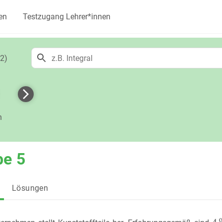
en
Testzugang Lehrer*innen
2)
h
be 5
Lösungen