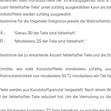
ternehmen stellt Kunststoffteile her. Erfahrungsgemäß sind
zahl fehlerhafter Teile" unter zufällig ausgewählten kann als 
nststoffteile werden zufällig ausgewählt.
Bestimme für die folgenden Ereignisse jeweils die Wahrscheinlic
"Genau
der Teile sind fehlerhaft."
"Mindestens
der Teile sind fehlerhaft."
Bestimme die zu erwartende Anzahl fehlerhafter Teile und die
Ermittle, wie viele Kunststoffteile mindestens zufällig
Wahrscheinlichkeit von mindestens
mindestens ein Teil feh
fteile werden aus Kunststoffgranulat hergestellt. Nach einem We
il der fehlerhaften Teile reduziert hat. Um die Vermutung zu ü
n der Stichprobe höchstens
Teile fehlerhaft, so möchte der Pr